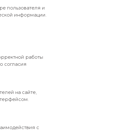
ре пользователя и
ческой информации.
орректной работы
о согласия
елей на сайте,
нтерфейсом.
заимодействия с