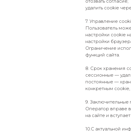
отозвать согласие;
удалить cookie чер
7. Управление cook
Пользователь может
настройки cookie на
настройки браузера
Ограничение испол
функций сайта.
8. Срок хранения c
сессионные — удал
постоянные — храня
конкретным cookie,
9. Заключительные
Оператор вправе в
на сайте и вступае
10.С актуальной и