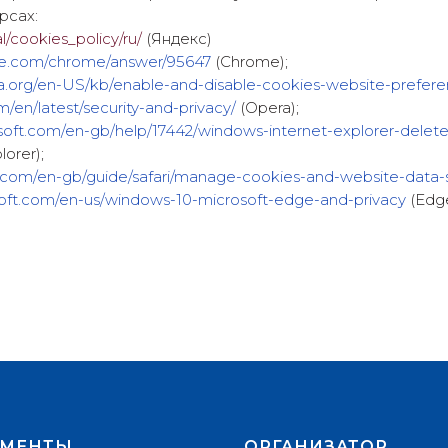
рсах:
al/cookies_policy/ru/
(Яндекс)
gle.com/chrome/answer/95647
(Chrome);
lla.org/en-US/kb/enable-and-disable-cookies-website-prefer
m/en/latest/security-and-privacy/
(Opera);
rosoft.com/en-gb/help/17442/windows-internet-explorer-dele
lorer);
e.com/en-gb/guide/safari/manage-cookies-and-website-data-s
osoft.com/en-us/windows-10-microsoft-edge-and-privacy
(Edge
УМЕНТЫ
ОРГАНИЗАТОР