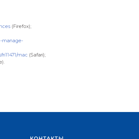
ences
(Firefox);
te-manage-
fri11471/mac
(Safari);
).
КОНТАКТЫ