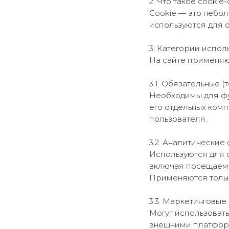
2. Что такое cookie
Cookie — это небо
используются для 
3. Категории испол
На сайте применяю
3.1. Обязательные (
Необходимы для фу
его отдельных ком
пользователя.
3.2. Аналитические 
Используются для 
включая посещаемы
Применяются тольк
3.3. Маркетинговые
Могут использоват
внешними платфор