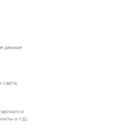
ые данные
 сайта;
тавляется
ть» и т.д.).