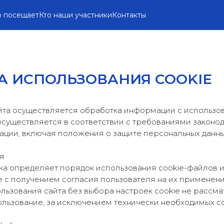
о посещает
Кто наши участники
Контакты
А ИСПОЛЬЗОВАНИЯ COOKIE
та осуществляется обработка информации с использо
осуществляется в соответствии с требованиями законо
ции, включая положения о защите персональных данны
я
а определяет порядок использования cookie-файлов и
е с получением согласия пользователя на их применени
ьзования сайта без выбора настроек cookie не рассма
ользование, за исключением технически необходимых co