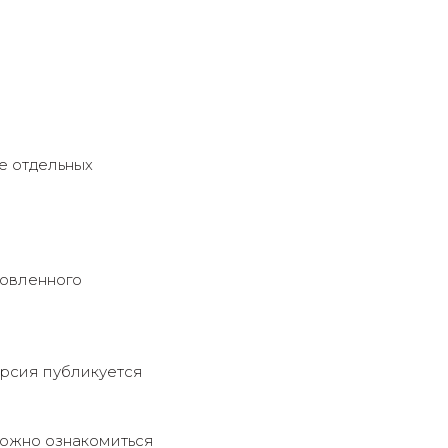
е отдельных
новленного
ерсия публикуется
можно ознакомиться