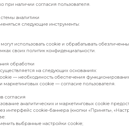
о при наличии согласия пользователя.
истемы аналитики
именяться следующие инструменты:
могут использовать cookie и обрабатывать обезличенн
амках своих политик конфиденциальности.
ания обработки
осуществляется на следующих основаниях:
cookie — необходимость обеспечения функционирования
и маркетинговых cookie — согласие пользователя.
ыв согласия
ьзование аналитических и маркетинговых cookie предос
з интерфейс cookie-баннера (кнопки «Принять», «Настрои
ве:
менить выбранные настройки cookie;