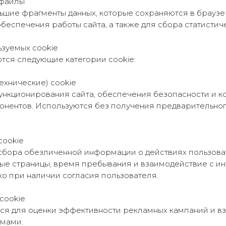
-файлы
льшие фрагменты данных, которые сохраняются в браузе
обеспечения работы сайта, а также для сбора статисти
ьзуемых cookie
тся следующие категории cookie:
технические) cookie
нкционирования сайта, обеспечения безопасности и к
понентов. Используются без получения предварительног
cookie
сбора обезличенной информации о действиях пользоват
е страницы, время пребывания и взаимодействие с и
о при наличии согласия пользователя.
 cookie
ься для оценки эффективности рекламных кампаний и в
мами.