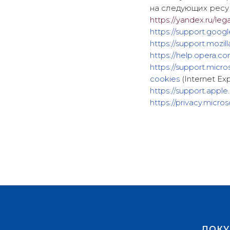
на следующих ресу
https://yandex.ru/leg
https://support.goo
https://support.mozi
https://help.opera.co
https://support.mic
cookies
(Internet Exp
https://support.appl
https://privacy.micr
ДОК