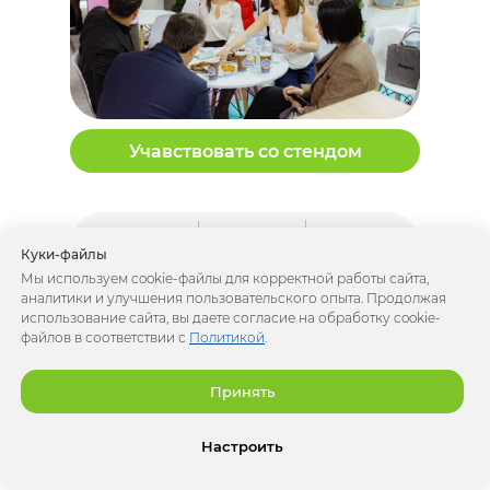
Учавствовать со стендом
600+
250 000+
10 000+
Куки-файлы
поставщиков
SKU
закупщиков
Мы используем cookie-файлы для корректной работы сайта,
аналитики и улучшения пользовательского опыта. Продолжая
80+
использование сайта, вы даете согласие на обработку cookie-
10
файлов в соответствии с
Политикой
.
регионов
стран
России
Принять
БУДЬТЕ ТАМ, ГДЕ
Настроить
ВАШИ КЛИЕНТЫ